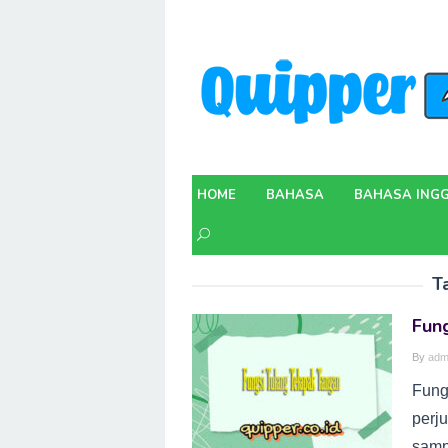
Skip
to
content
HOME
BAHASA
BAHASA INGG
T
Fun
By
adm
Fung
perju
samp