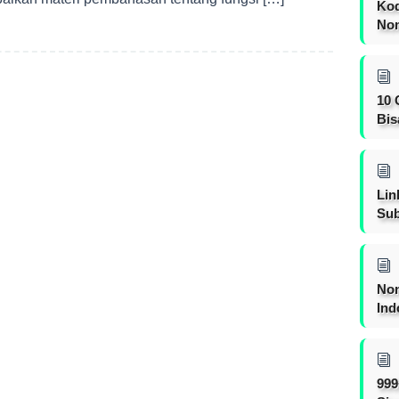
Kod
Nom
10 
Bis
Lin
Sub
Non
Ind
999