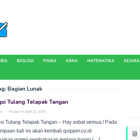
RIS
BIOLOGI
FISIKA
KIMIA
MATEMATIKA
SEJAR
ag:
Bagian Lunak
gsi Tulang Telapak Tangan
in
Posted on
April 22, 2026
si Tulang Telapak Tangan – Hay sobat semua.! Pada
mpaan kali ini akan kembali quipper.co.id
aikan materi pembahasan tentang fungsi […]