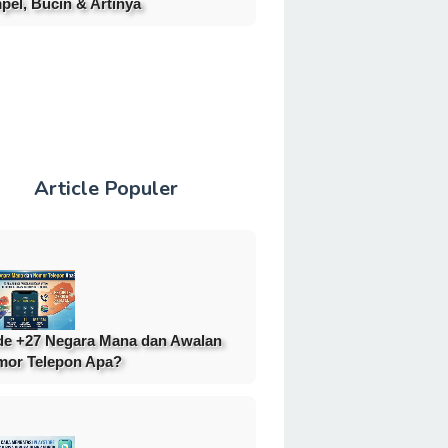
pel, Bucin & Artinya
Article Populer
e +27 Negara Mana dan Awalan
or Telepon Apa?