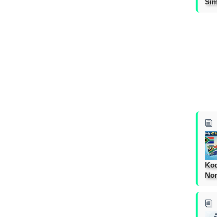
Sim
Kod
Nom