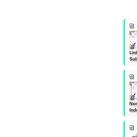
Lin
Sub
Non
Ind