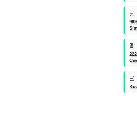
999
Sim
222
Cew
Ko