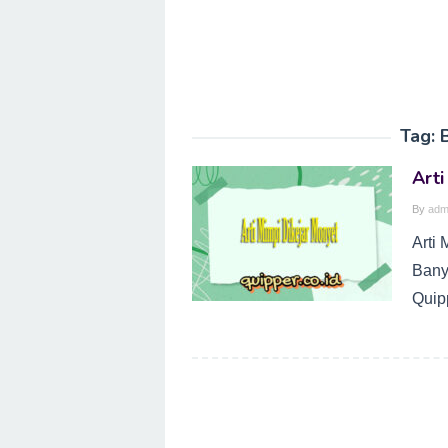
Tag:
Arti
By
adm
Arti 
Bany
Quip