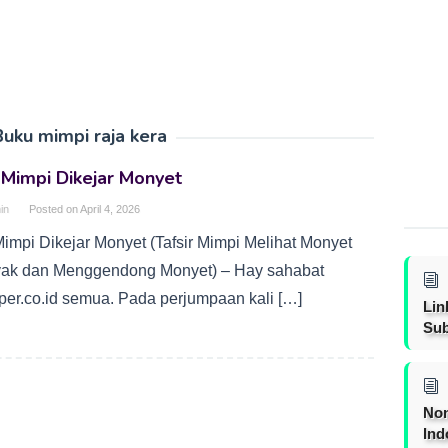
Buku mimpi raja kera
 Mimpi Dikejar Monyet
in
Posted on
April 4, 2026
Mimpi Dikejar Monyet (Tafsir Mimpi Melihat Monyet
ak dan Menggendong Monyet) – Hay sahabat
per.co.id semua. Pada perjumpaan kali […]
Lin
Sub
Non
Ind