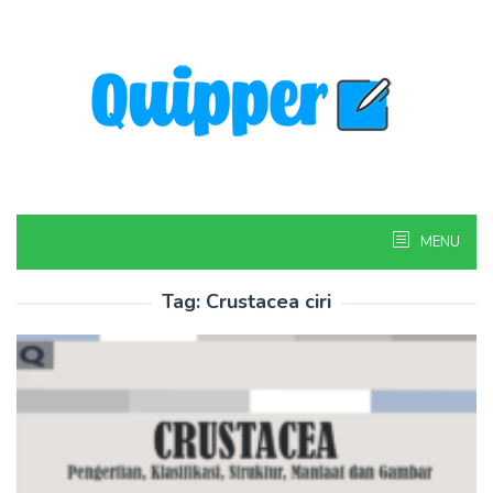
Skip
to
content
MENU
Tag:
Crustacea ciri