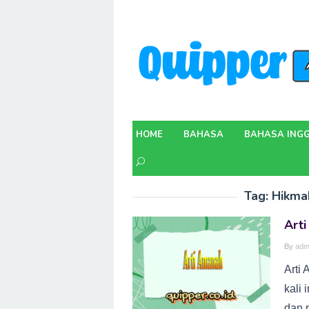
Skip
to
content
HOME
BAHASA
BAHASA INGG
Tag:
Hikma
Art
By
adm
Arti
kali 
dan 