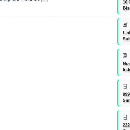
10 
Bis
Lin
Sub
Non
Ind
999
Sim
222