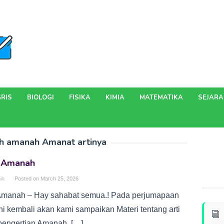
RIS
BIOLOGI
FISIKA
KIMIA
MATEMATIKA
SEJAR
h amanah Amanat artinya
i Amanah
in
Posted on
March 25, 2026
 Amanah – Hay sahabat semua.! Pada perjumapaan
ini kembali akan kami sampaikan Materi tentang arti
pengertian Amanah. […]