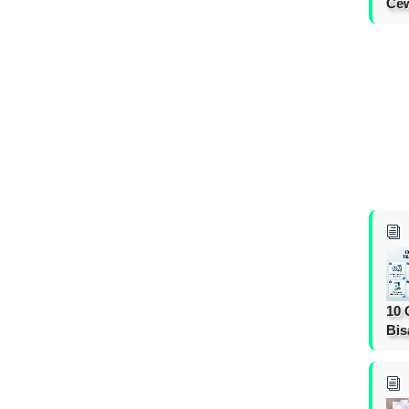
Cew
10 
Bis