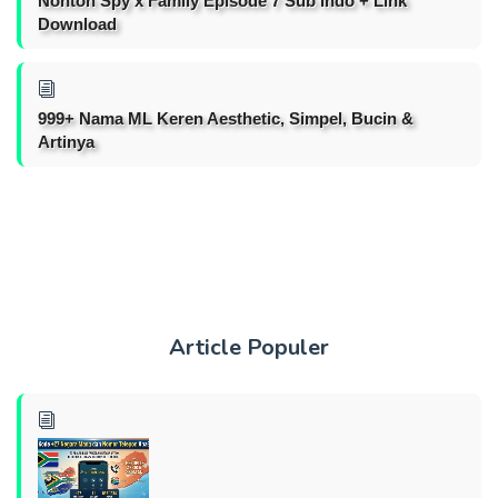
Nonton Spy x Family Episode 7 Sub Indo + Link
Download
999+ Nama ML Keren Aesthetic, Simpel, Bucin &
Artinya
Article Populer