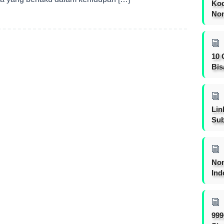
Kod
Nom
10 
Bis
Lin
Sub
Non
Ind
999