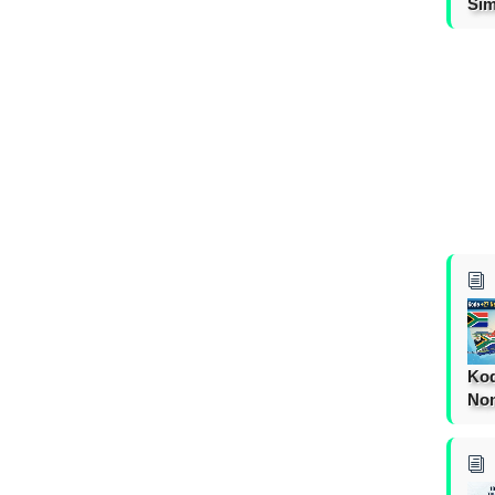
Sim
Kod
Nom