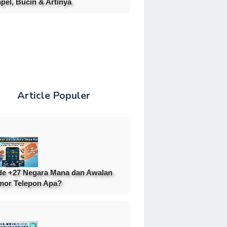
pel, Bucin & Artinya
Article Populer
e +27 Negara Mana dan Awalan
or Telepon Apa?