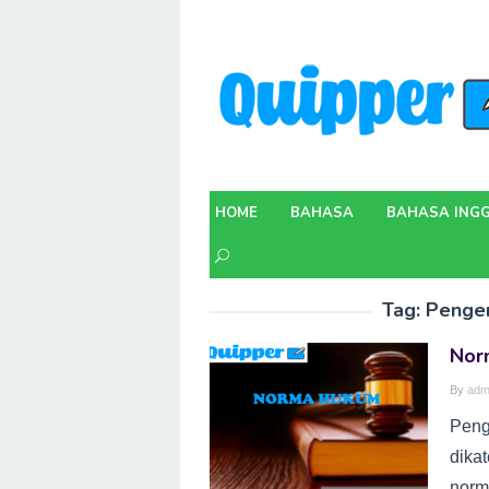
Skip
to
content
HOME
BAHASA
BAHASA INGG
Tag:
Penger
Nor
By
adm
Peng
dika
norm