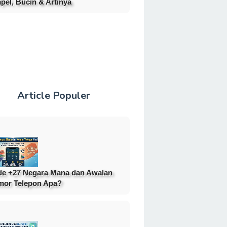
pel, Bucin & Artinya
Article Populer
e +27 Negara Mana dan Awalan
or Telepon Apa?