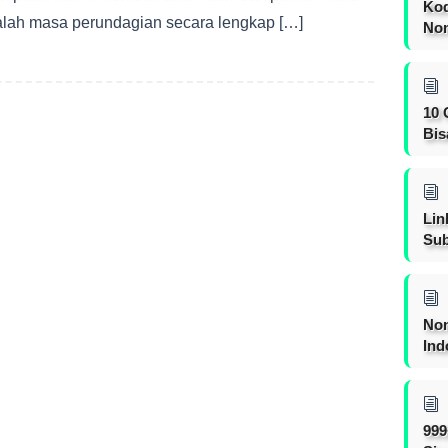
Kod
lah masa perundagian secara lengkap […]
Nom
10 
Bis
Lin
Sub
Non
Ind
999