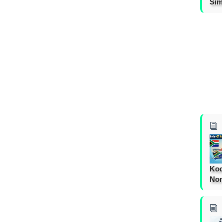
Sim
Kod
Nom