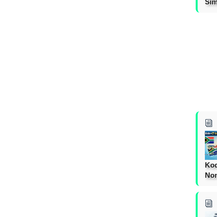
Sim
Kod
Nom