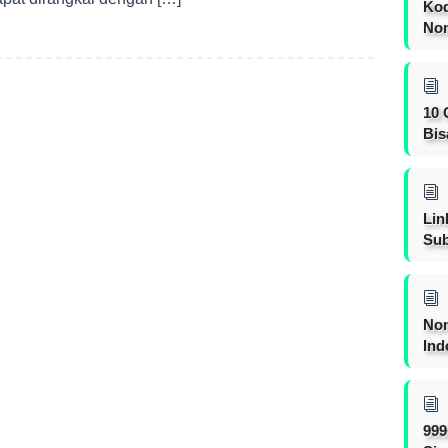
Kod
Nom
10 
Bis
Lin
Sub
Non
Ind
999