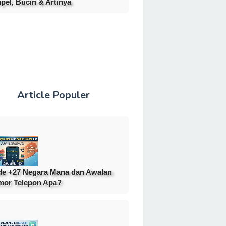
pel, Bucin & Artinya
Article Populer
e +27 Negara Mana dan Awalan
or Telepon Apa?