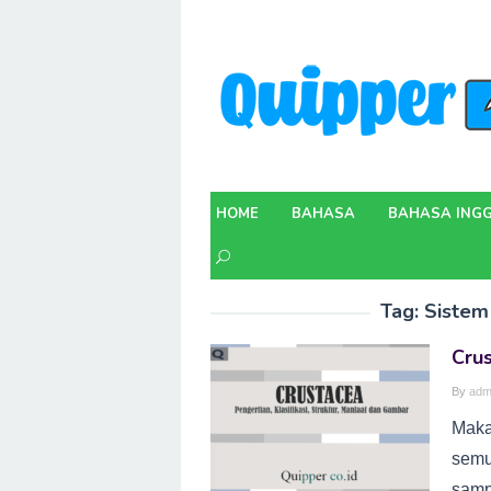
Skip
to
content
HOME
BAHASA
BAHASA INGG
Tag:
Sistem
Cru
By
adm
Maka
semu
samp