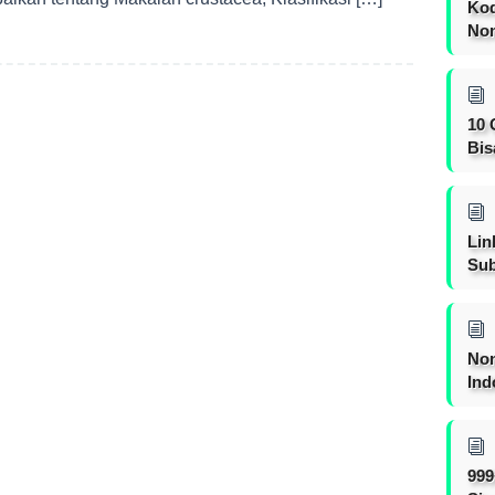
Kod
Nom
10 
Bis
Lin
Sub
Non
Ind
999