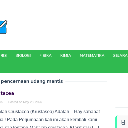
RIS
BIOLOGI
FISIKA
KIMIA
MATEMATIKA
SEJAR
 pencernaan udang mantis
stacea
in
Posted on
May 23, 2026
lah Crustacea (Krustasea) Adalah – Hay sahabat
a.! Pada Perjumpaan kali ini akan kembali kami
aikan tentang Makalah crustacea, Klasifikasi […]