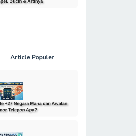
pel, Bucin & Artinya
Article Populer
e +27 Negara Mana dan Awalan
or Telepon Apa?