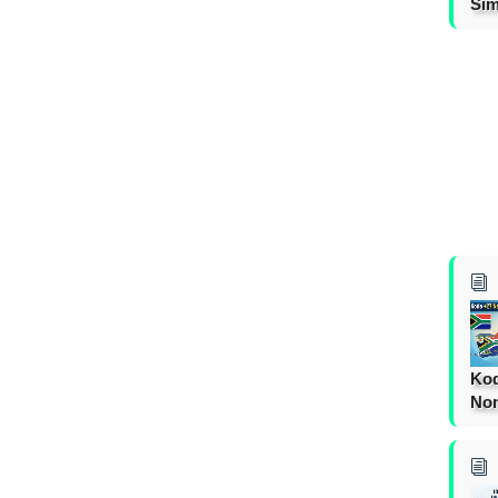
Sim
Kod
Nom