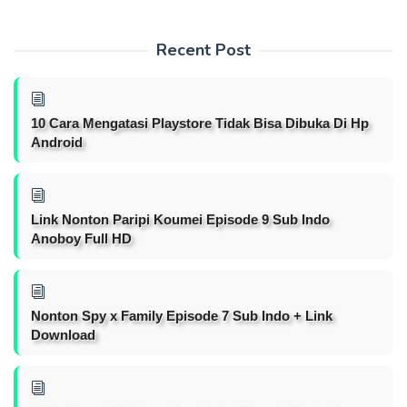
Recent Post
10 Cara Mengatasi Playstore Tidak Bisa Dibuka Di Hp
Android
Link Nonton Paripi Koumei Episode 9 Sub Indo
Anoboy Full HD
Nonton Spy x Family Episode 7 Sub Indo + Link
Download