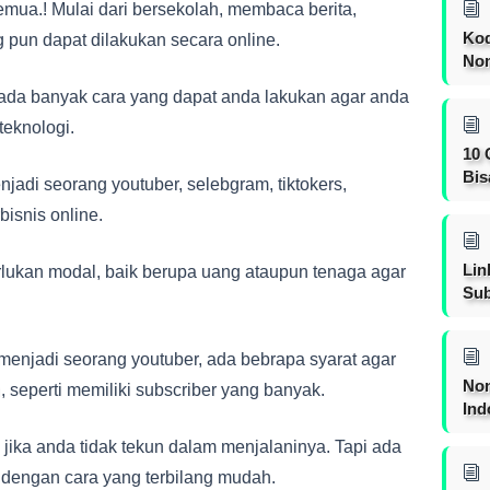
emua.! Mulai dari bersekolah, membaca berita,
Kod
pun dapat dilakukan secara online.
Nom
ada banyak cara yang dapat anda lakukan agar anda
teknologi.
10 
Bis
adi seorang youtuber, selebgram, tiktokers,
bisnis online.
Lin
lukan modal, baik berupa uang ataupun tenaga agar
Sub
 menjadi seorang youtuber, ada bebrapa syarat agar
Non
 seperti memiliki subscriber yang banyak.
Ind
ai jika anda tidak tekun dalam menjalaninya. Tapi ada
 dengan cara yang terbilang mudah.