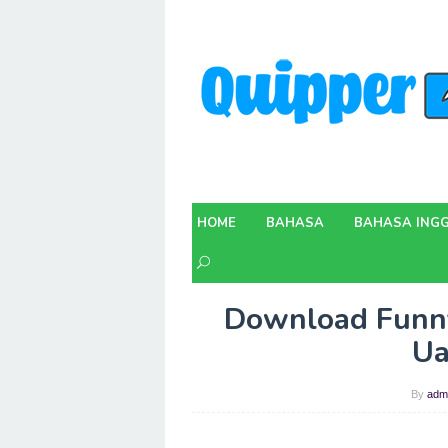
Skip
to
content
HOME
BAHASA
BAHASA INGG
Download Funn
Ua
By
adm