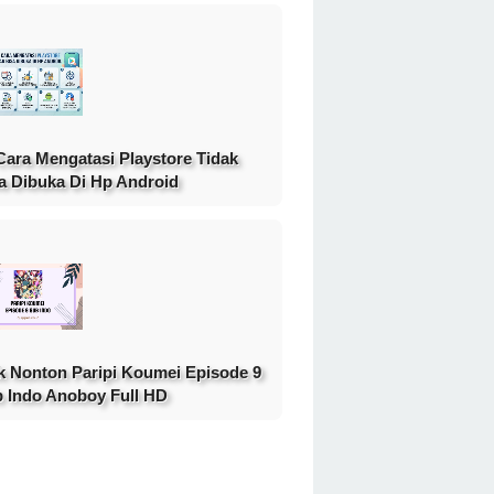
Cara Mengatasi Playstore Tidak
a Dibuka Di Hp Android
k Nonton Paripi Koumei Episode 9
 Indo Anoboy Full HD