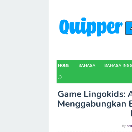
Skip
to
content
HOME
BAHASA
BAHASA INGG
Game Lingokids: A
Menggabungkan Be
By
adm