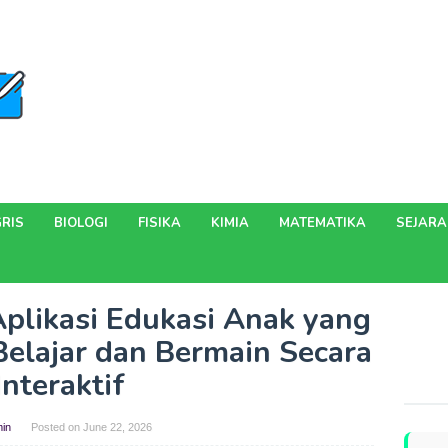
RIS
BIOLOGI
FISIKA
KIMIA
MATEMATIKA
SEJAR
plikasi Edukasi Anak yang
lajar dan Bermain Secara
Interaktif
in
Posted on
June 22, 2026