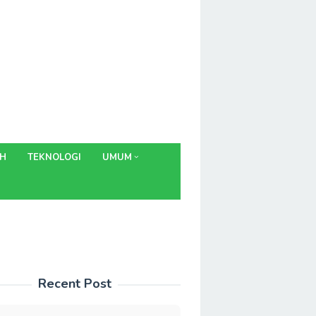
AH
TEKNOLOGI
UMUM
Recent Post