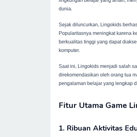
lingkungan belajar yang aman, meny
dunia.
Sejak diluncurkan, Lingokids berhas
Popularitasnya meningkat karena 
berkualitas tinggi yang dapat diaks
komputer.
Saat ini, Lingokids menjadi salah s
direkomendasikan oleh orang tua 
pengalaman belajar yang lengkap d
Fitur Utama Game Li
1. Ribuan Aktivitas Edu