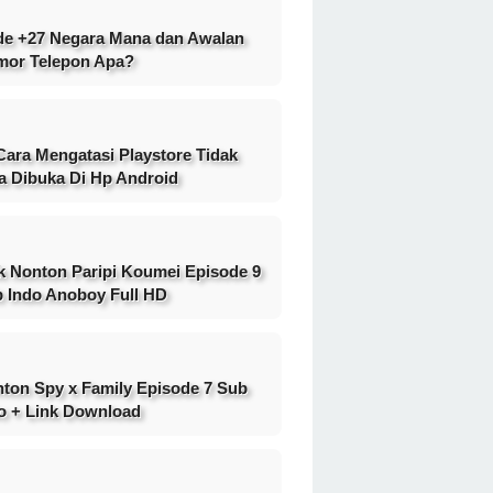
e +27 Negara Mana dan Awalan
or Telepon Apa?
Cara Mengatasi Playstore Tidak
a Dibuka Di Hp Android
k Nonton Paripi Koumei Episode 9
 Indo Anoboy Full HD
ton Spy x Family Episode 7 Sub
o + Link Download