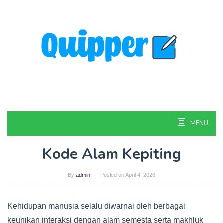
Skip
to
content
MENU
Kode Alam Kepiting
By
admin
Posted on
April 4, 2026
Kehidupan manusia selalu diwarnai oleh berbagai
keunikan interaksi dengan alam semesta serta makhluk