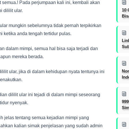
 semua.! Pada perjumpaan kali ini, kembali akan
10 
ililit ular.
Bis
 ular mungkin sebelumnya tidak pernah terpikirkan
 ketika anda tengah tertidur pulas.
Lin
Sub
ian dalam mimpi, semua hal bisa saja terjadi dan
napun mereka berada.
Non
ilit ular, jika di dalam kehidupan nyata tentunya ini
Ind
menakutkan.
 dililit ular ini tejadi di dalam mimpi seseorang
999
tidur nyenyak.
Sim
h jelas tentang semua kejadian mimpi yang
a silahkan kalian simak penjelasan yang sudah admin