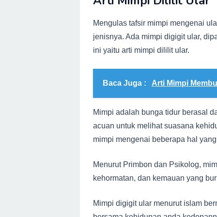
Arti Mimpi Dililit Ular
Mengulas tafsir mimpi mengenai ul
jenisnya. Ada mimpi digigit ular, dip
ini yaitu arti mimpi dililit ular.
Baca Juga :
Arti Mimpi Membu
Mimpi adalah bunga tidur berasal da
acuan untuk melihat suasana kehid
mimpi mengenai beberapa hal yang d
Menurut Primbon dan Psikolog, mim
kehormatan, dan kemauan yang bur
Mimpi digigit ular menurut islam ber
bersama kehidupan anda kedepannya