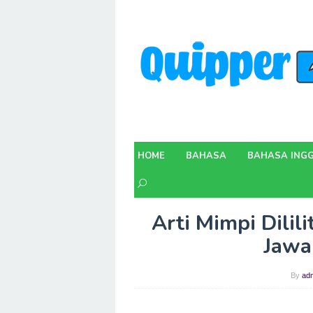
Skip
to
content
HOME
BAHASA
BAHASA INGG
Arti Mimpi Dilil
Jawa
By
ad