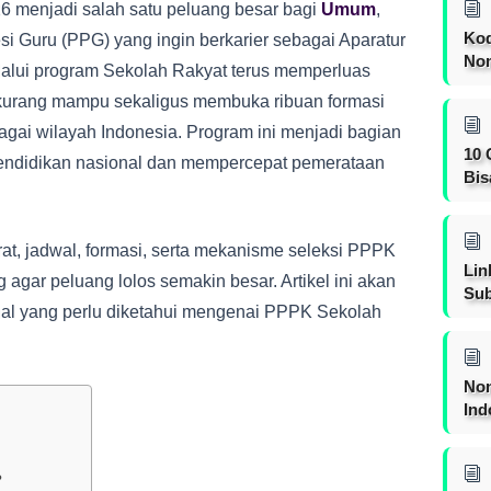
 menjadi salah satu peluang besar bagi
Umum
,
Kod
si Guru (PPG) yang ingin berkarier sebagai Aparatur
Nom
lalui program Sekolah Rakyat terus memperluas
 kurang mampu sekaligus membuka ribuan formasi
agai wilayah Indonesia. Program ini menjadi bagian
10 
pendidikan nasional dan mempercepat pemerataan
Bis
t, jadwal, formasi, serta mekanisme seleksi PPPK
Lin
agar peluang lolos semakin besar. Artikel ini akan
Sub
al yang perlu diketahui mengenai PPPK Sekolah
Non
Ind
?