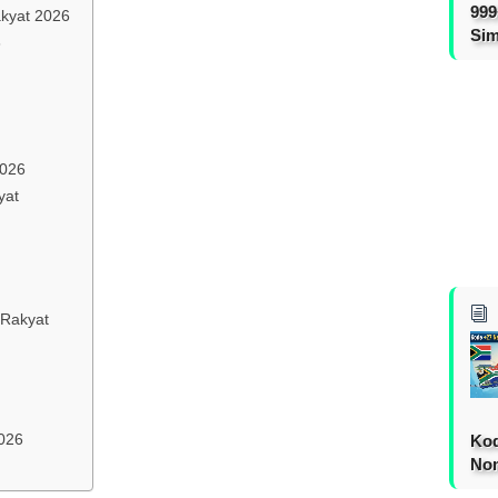
999
kyat 2026
Sim
6
2026
yat
 Rakyat
2026
Kod
Nom