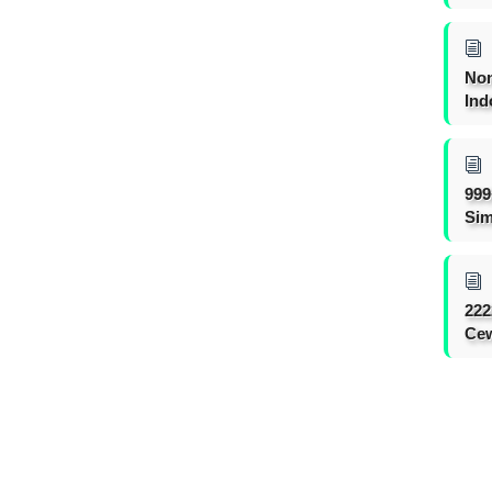
Non
Ind
999
Sim
222
Cew