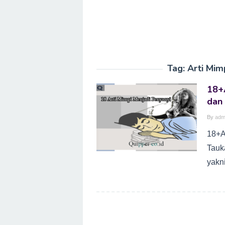
Tag:
Arti Mim
18+A
dan
By
adm
18+A
Tauka
yakn