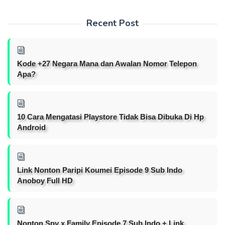
Recent Post
Kode +27 Negara Mana dan Awalan Nomor Telepon
Apa?
10 Cara Mengatasi Playstore Tidak Bisa Dibuka Di Hp
Android
Link Nonton Paripi Koumei Episode 9 Sub Indo
Anoboy Full HD
Nonton Spy x Family Episode 7 Sub Indo + Link