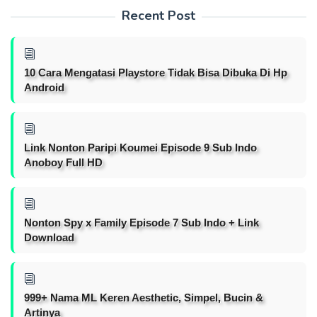
Recent Post
10 Cara Mengatasi Playstore Tidak Bisa Dibuka Di Hp
Android
Link Nonton Paripi Koumei Episode 9 Sub Indo
Anoboy Full HD
Nonton Spy x Family Episode 7 Sub Indo + Link
Download
999+ Nama ML Keren Aesthetic, Simpel, Bucin &
Artinya