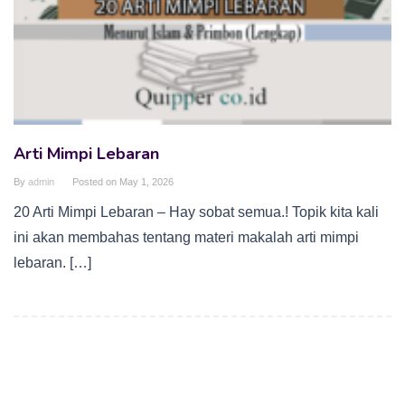
Arti Mimpi Lebaran
By
admin
Posted on
May 1, 2026
20 Arti Mimpi Lebaran – Hay sobat semua.! Topik kita kali
ini akan membahas tentang materi makalah arti mimpi
lebaran. […]