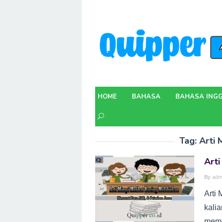
Skip
to
content
HOME
BAHASA
BAHASA INGG
Tag:
Arti
Arti
By
adm
Arti
kali
meme