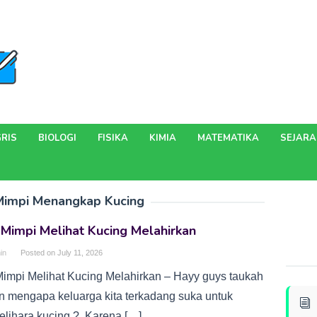
RIS
BIOLOGI
FISIKA
KIMIA
MATEMATIKA
SEJAR
 Mimpi Menangkap Kucing
 Mimpi Melihat Kucing Melahirkan
in
Posted on
July 11, 2026
 Mimpi Melihat Kucing Melahirkan – Hayy guys taukah
an mengapa keluarga kita terkadang suka untuk
lihara kucing ?. Karena […]