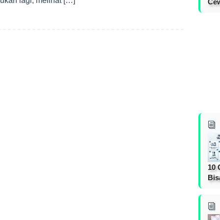
ukan lagi, melihat […]
Cew
10 
Bis