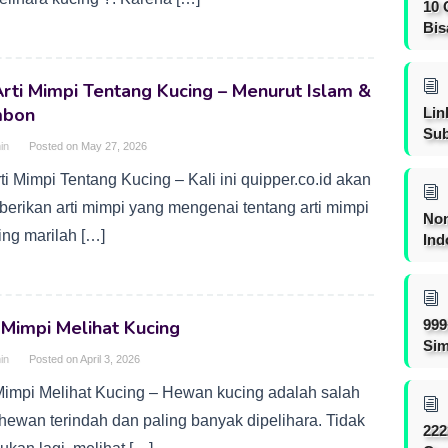
10 
Bis
rti Mimpi Tentang Kucing – Menurut Islam &
mbon
Lin
Sub
in
Posted on
May 27, 2026
ti Mimpi Tentang Kucing – Kali ini quipper.co.id akan
erikan arti mimpi yang mengenai tentang arti mimpi
Non
ing marilah […]
Ind
 Mimpi Melihat Kucing
999
Sim
in
Posted on
April 3, 2026
 Mimpi Melihat Kucing – Hewan kucing adalah salah
 hewan terindah dan paling banyak dipelihara. Tidak
222