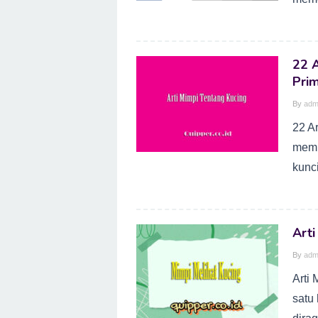
22 A
Pri
By
adm
22 Ar
memb
kunc
Arti
By
adm
Arti
satu