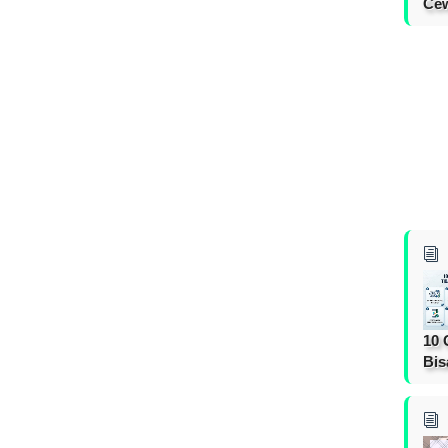
Cew
10 
Bis