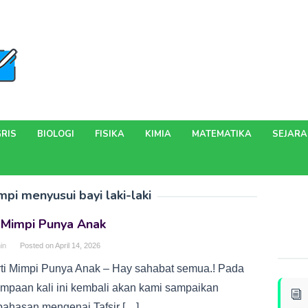
RIS
BIOLOGI
FISIKA
KIMIA
MATEMATIKA
SEJAR
mpi menyusui bayi laki-laki
i Mimpi Punya Anak
in
Posted on
April 14, 2026
rti Mimpi Punya Anak – Hay sahabat semua.! Pada
umpaan kali ini kembali akan kami sampaikan
ahasan mengenai Tafsir […]