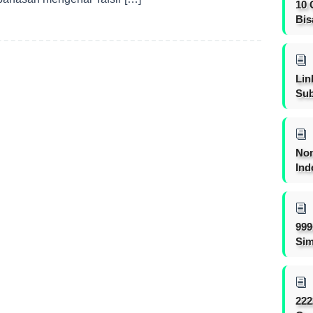
10 
Bis
Lin
Sub
Non
Ind
999
Sim
222