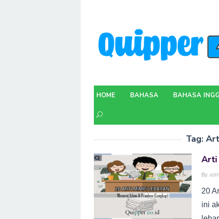
Skip
to
content
HOME
BAHASA
BAHASA INGG
Tag:
Art
Arti
By
adm
20 Ar
ini 
lebar