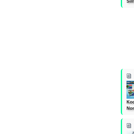
Sim
Kod
Nom