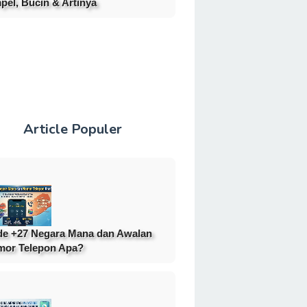
pel, Bucin & Artinya
Article Populer
e +27 Negara Mana dan Awalan
or Telepon Apa?