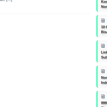
Kod
Nom
10 
Bis
Lin
Sub
Non
Ind
999