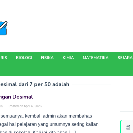
RIS
BIOLOGI
FISIKA
KIMIA
MATEMATIKA
SEJAR
esimal dari 7 per 50 adalah
angan Desimal
in
Posted on
April 4, 2026
 semuanya, kembali admin akan membahas
agai hal pelajaran yang umumnya sering kalian
an di sekolah. Kali ini kita akan […]