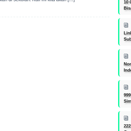
10 
Bis
Lin
Sub
Non
Ind
999
Sim
222