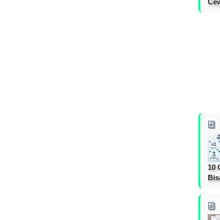
Cew
10 
Bis