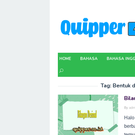
Skip
to
content
HOME
BAHASA
BAHASA INGG
Tag:
Bentuk d
Bil
By
adm
Halo
berb
temuk