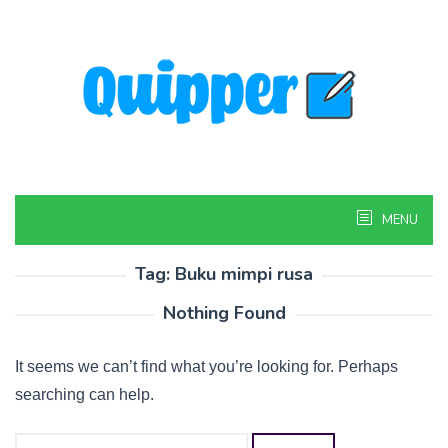
Skip
to
content
MENU
Tag:
Buku mimpi rusa
Nothing Found
It seems we can’t find what you’re looking for. Perhaps
searching can help.
Search