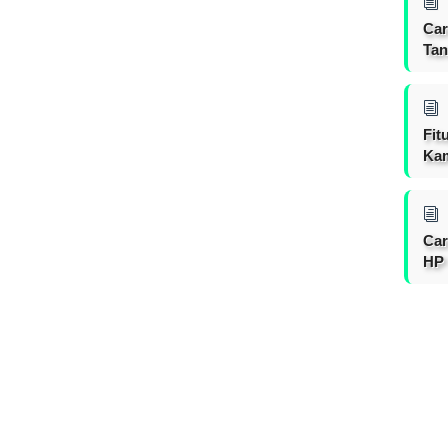
Car
Tan
Fit
Ka
Car
HP 