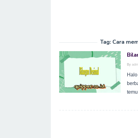
Tag:
Cara mem
Bil
By
adm
Halo
berb
temuk