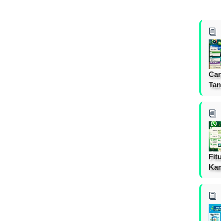
Car
Tan
Fit
Ka