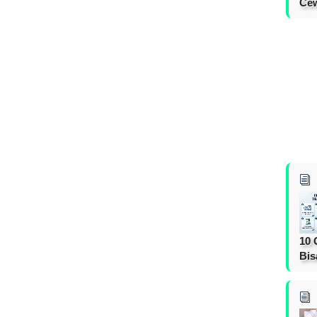
Cew
10 
Bis