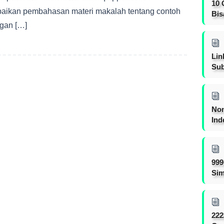
10 
aikan pembahasan materi makalah tentang contoh
Bis
ngan […]
Lin
Sub
Non
Ind
999
Sim
222