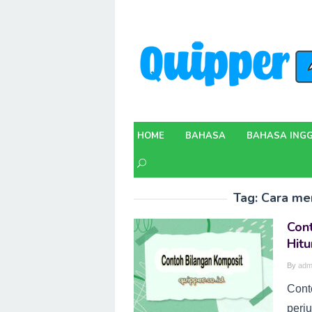
Skip
to
content
HOME
BAHASA
BAHASA INGG
Tag:
Cara me
Cont
Hit
By
adm
Cont
perju