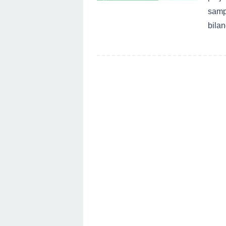
samp
bila