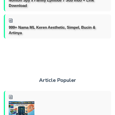
Nonton Spy x Family Episode 7 Sub Indo + Link
Download
999+ Nama ML Keren Aesthetic, Simpel, Bucin &
Artinya
Article Populer