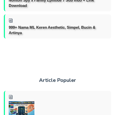
Nonton Spy x Family Episode 7 Sub Indo + Link
Download
999+ Nama ML Keren Aesthetic, Simpel, Bucin &
Artinya
Article Populer