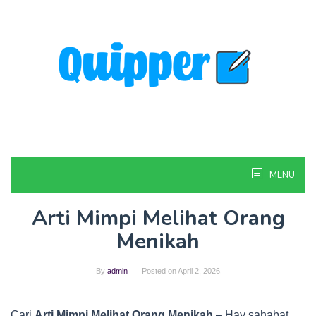
Skip
to
content
MENU
Arti Mimpi Melihat Orang
Menikah
By
admin
Posted on
April 2, 2026
Cari
Arti Mimpi Melihat Orang Menikah
– Hay sahabat