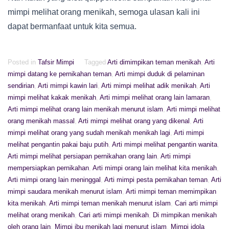
mimpi melihat orang menikah, semoga ulasan kali ini
dapat bermanfaat untuk kita semua.
Posted in
Tafsir Mimpi
Tagged
Arti dimimpikan teman menikah
,
Arti
mimpi datang ke pernikahan teman
,
Arti mimpi duduk di pelaminan
sendirian
,
Arti mimpi kawin lari
,
Arti mimpi melihat adik menikah
,
Arti
mimpi melihat kakak menikah
,
Arti mimpi melihat orang lain lamaran
,
Arti mimpi melihat orang lain menikah menurut islam
,
Arti mimpi melihat
orang menikah massal
,
Arti mimpi melihat orang yang dikenal
,
Arti
mimpi melihat orang yang sudah menikah menikah lagi
,
Arti mimpi
melihat pengantin pakai baju putih
,
Arti mimpi melihat pengantin wanita
,
Arti mimpi melihat persiapan pernikahan orang lain
,
Arti mimpi
mempersiapkan pernikahan
,
Arti mimpi orang lain melihat kita menikah
,
Arti mimpi orang lain meninggal
,
Arti mimpi pesta pernikahan teman
,
Arti
mimpi saudara menikah menurut islam
,
Arti mimpi teman memimpikan
kita menikah
,
Arti mimpi teman menikah menurut islam
,
Cari arti mimpi
melihat orang menikah
,
Cari arti mimpi menikah
,
Di mimpikan menikah
oleh orang lain
,
Mimpi ibu menikah lagi menurut islam
,
Mimpi idola