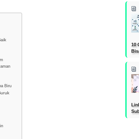
aik
10 
Bis
am
Nyaman
a Biru
Buruk
Lin
Sub
in