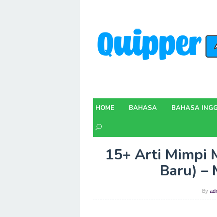
Skip
to
content
HOME
BAHASA
BAHASA INGG
15+ Arti Mimpi 
Baru) –
By
ad