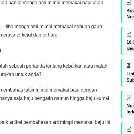
lah pabila mengalami mimpi memakai baju ialah
Kod
Nom
a – tiba mengalami mimpi memakai sebuah gaun
erasa terkejut dan terharu.
10 
Bis
u
alah sebuah pertanda tentang kebaikan atau malah
Lin
burukan untuk anda?
Sub
n membahas tafsir mimpi memakai baju dengan
 hanya saja baju pengatin namun hingga baju kumal
Non
Ind
ik artikel pembahasan arti mimpi memakai baju ini.