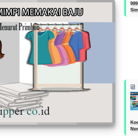
999
Sim
Kod
Nom