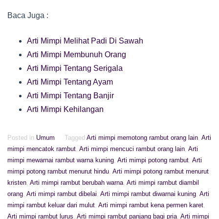
Baca Juga :
Arti Mimpi Melihat Padi Di Sawah
Arti Mimpi Membunuh Orang
Arti Mimpi Tentang Serigala
Arti Mimpi Tentang Ayam
Arti Mimpi Tentang Banjir
Arti Mimpi Kehilangan
Posted in
Umum
Tagged
Arti mimpi memotong rambut orang lain
,
Arti
mimpi mencatok rambut
,
Arti mimpi mencuci rambut orang lain
,
Arti
mimpi mewarnai rambut warna kuning
,
Arti mimpi potong rambut
,
Arti
mimpi potong rambut menurut hindu
,
Arti mimpi potong rambut menurut
kristen
,
Arti mimpi rambut berubah warna
,
Arti mimpi rambut diambil
orang
,
Arti mimpi rambut dibelai
,
Arti mimpi rambut diwarnai kuning
,
Arti
mimpi rambut keluar dari mulut
,
Arti mimpi rambut kena permen karet
,
Arti mimpi rambut lurus
,
Arti mimpi rambut panjang bagi pria
,
Arti mimpi