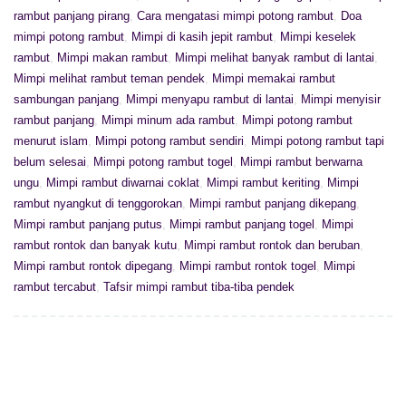
rambut panjang pirang
,
Cara mengatasi mimpi potong rambut
,
Doa
mimpi potong rambut
,
Mimpi di kasih jepit rambut
,
Mimpi keselek
rambut
,
Mimpi makan rambut
,
Mimpi melihat banyak rambut di lantai
,
Mimpi melihat rambut teman pendek
,
Mimpi memakai rambut
sambungan panjang
,
Mimpi menyapu rambut di lantai
,
Mimpi menyisir
rambut panjang
,
Mimpi minum ada rambut
,
Mimpi potong rambut
menurut islam
,
Mimpi potong rambut sendiri
,
Mimpi potong rambut tapi
belum selesai
,
Mimpi potong rambut togel
,
Mimpi rambut berwarna
ungu
,
Mimpi rambut diwarnai coklat
,
Mimpi rambut keriting
,
Mimpi
rambut nyangkut di tenggorokan
,
Mimpi rambut panjang dikepang
,
Mimpi rambut panjang putus
,
Mimpi rambut panjang togel
,
Mimpi
rambut rontok dan banyak kutu
,
Mimpi rambut rontok dan beruban
,
Mimpi rambut rontok dipegang
,
Mimpi rambut rontok togel
,
Mimpi
rambut tercabut
,
Tafsir mimpi rambut tiba-tiba pendek