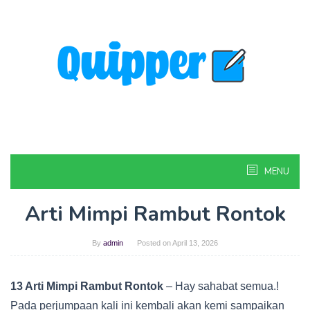
Skip
to
content
MENU
Arti Mimpi Rambut Rontok
By
admin
Posted on
April 13, 2026
13 Arti Mimpi Rambut Rontok
– Hay sahabat semua.!
Pada perjumpaan kali ini kembali akan kemi sampaikan