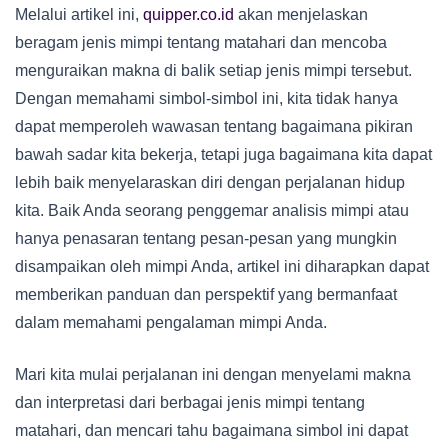
Melalui artikel ini,
quipper.co.id
akan menjelaskan
beragam jenis mimpi tentang matahari dan mencoba
menguraikan makna di balik setiap jenis mimpi tersebut.
Dengan memahami simbol-simbol ini, kita tidak hanya
dapat memperoleh wawasan tentang bagaimana pikiran
bawah sadar kita bekerja, tetapi juga bagaimana kita dapat
lebih baik menyelaraskan diri dengan perjalanan hidup
kita. Baik Anda seorang penggemar analisis mimpi atau
hanya penasaran tentang pesan-pesan yang mungkin
disampaikan oleh mimpi Anda, artikel ini diharapkan dapat
memberikan panduan dan perspektif yang bermanfaat
dalam memahami pengalaman mimpi Anda.
Mari kita mulai perjalanan ini dengan menyelami makna
dan interpretasi dari berbagai jenis mimpi tentang
matahari, dan mencari tahu bagaimana simbol ini dapat