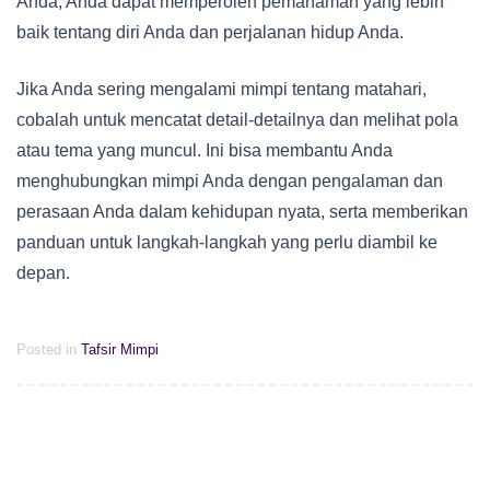
Anda, Anda dapat memperoleh pemahaman yang lebih
baik tentang diri Anda dan perjalanan hidup Anda.
Jika Anda sering mengalami mimpi tentang matahari,
cobalah untuk mencatat detail-detailnya dan melihat pola
atau tema yang muncul. Ini bisa membantu Anda
menghubungkan mimpi Anda dengan pengalaman dan
perasaan Anda dalam kehidupan nyata, serta memberikan
panduan untuk langkah-langkah yang perlu diambil ke
depan.
Posted in
Tafsir Mimpi