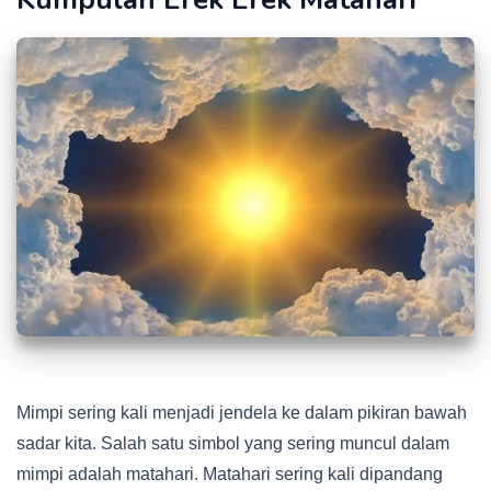
Mimpi sering kali menjadi jendela ke dalam pikiran bawah
sadar kita. Salah satu simbol yang sering muncul dalam
mimpi adalah matahari. Matahari sering kali dipandang