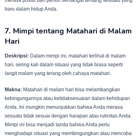
merasa positif dan penuh semangat tentang sesuatu yang
baru dalam hidup Anda.
7.
Mimpi tentang Matahari di Malam
Hari
Deskripsi:
Dalam mimpi ini, matahari terlihat di malam
hari, sering kali dalam situasi yang tidak biasa seperti
langit malam yang terang oleh cahaya matahari.
Makna:
Matahari di malam hari bisa melambangkan
kebingungannya atau ketidaksesuaian dalam kehidupan
Anda. Ini mungkin menunjukkan bahwa Anda merasa
sesuatu tidak sesuai dengan harapan atau rutinitas Anda.
Mimpi ini bisa menjadi tanda bahwa Anda perlu
menghadapi situasi yang membingungkan atau mencoba