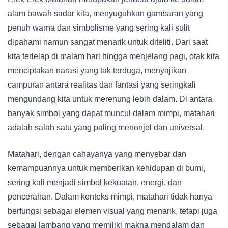
alam bawah sadar kita, menyuguhkan gambaran yang
penuh warna dan simbolisme yang sering kali sulit
dipahami namun sangat menarik untuk diteliti. Dari saat
kita terlelap di malam hari hingga menjelang pagi, otak kita
menciptakan narasi yang tak terduga, menyajikan
campuran antara realitas dan fantasi yang seringkali
mengundang kita untuk merenung lebih dalam. Di antara
banyak simbol yang dapat muncul dalam mimpi, matahari
adalah salah satu yang paling menonjol dan universal.
Matahari, dengan cahayanya yang menyebar dan
kemampuannya untuk memberikan kehidupan di bumi,
sering kali menjadi simbol kekuatan, energi, dan
pencerahan. Dalam konteks mimpi, matahari tidak hanya
berfungsi sebagai elemen visual yang menarik, tetapi juga
sebagai lambang yang memiliki makna mendalam dan