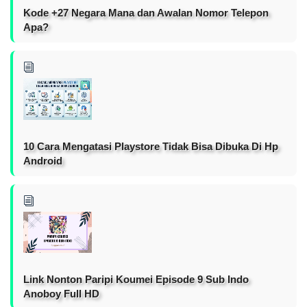
Kode +27 Negara Mana dan Awalan Nomor Telepon
Apa?
10 Cara Mengatasi Playstore Tidak Bisa Dibuka Di Hp
Android
Link Nonton Paripi Koumei Episode 9 Sub Indo
Anoboy Full HD