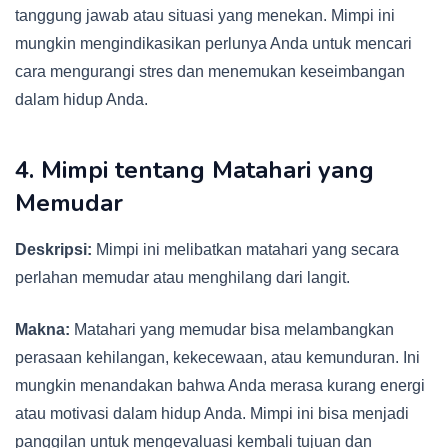
tanggung jawab atau situasi yang menekan. Mimpi ini
mungkin mengindikasikan perlunya Anda untuk mencari
cara mengurangi stres dan menemukan keseimbangan
dalam hidup Anda.
4.
Mimpi tentang Matahari yang
Memudar
Deskripsi:
Mimpi ini melibatkan matahari yang secara
perlahan memudar atau menghilang dari langit.
Makna:
Matahari yang memudar bisa melambangkan
perasaan kehilangan, kekecewaan, atau kemunduran. Ini
mungkin menandakan bahwa Anda merasa kurang energi
atau motivasi dalam hidup Anda. Mimpi ini bisa menjadi
panggilan untuk mengevaluasi kembali tujuan dan