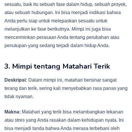
sesuatu, baik itu sebuah fase dalam hidup, sebuah proyek,
atau sebuah hubungan. Ini bisa menjadi indikasi bahwa
Anda perlu siap untuk melepaskan sesuatu untuk
melanjutkan ke fase berikutnya. Mimpi ini juga bisa
mencerminkan perasaan Anda tentang perubahan atau
penutupan yang sedang terjadi dalam hidup Anda.
3.
Mimpi tentang Matahari Terik
Deskripsi:
Dalam mimpi ini, matahari bersinar sangat
terang dan terik, sering kali menyebabkan rasa panas yang
tidak nyaman.
Makna:
Matahari yang terik bisa melambangkan tekanan
atau stres yang Anda rasakan dalam kehidupan nyata. Ini
bisa menjadi tanda bahwa Anda merasa terbebani oleh