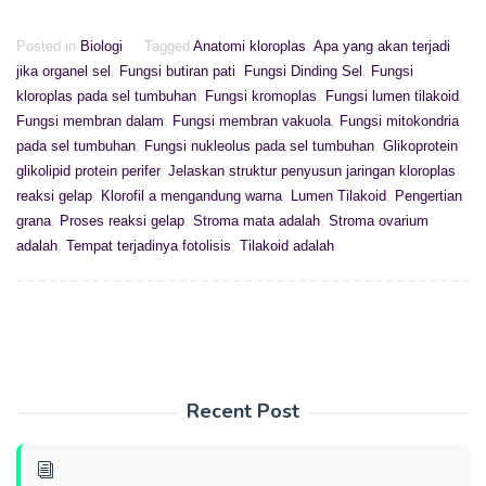
Posted in
Biologi
Tagged
Anatomi kloroplas
,
Apa yang akan terjadi
jika organel sel
,
Fungsi butiran pati
,
Fungsi Dinding Sel
,
Fungsi
kloroplas pada sel tumbuhan
,
Fungsi kromoplas
,
Fungsi lumen tilakoid
,
Fungsi membran dalam
,
Fungsi membran vakuola
,
Fungsi mitokondria
pada sel tumbuhan
,
Fungsi nukleolus pada sel tumbuhan
,
Glikoprotein
glikolipid protein perifer
,
Jelaskan struktur penyusun jaringan kloroplas
reaksi gelap
,
Klorofil a mengandung warna
,
Lumen Tilakoid
,
Pengertian
grana
,
Proses reaksi gelap
,
Stroma mata adalah
,
Stroma ovarium
adalah
,
Tempat terjadinya fotolisis
,
Tilakoid adalah
Recent Post