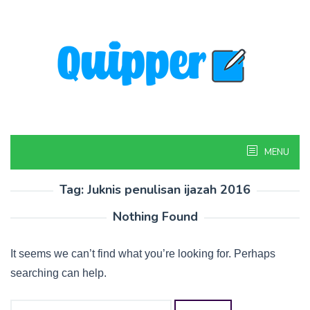
Skip
to
content
MENU
Tag:
Juknis penulisan ijazah 2016
Nothing Found
It seems we can’t find what you’re looking for. Perhaps
searching can help.
Search