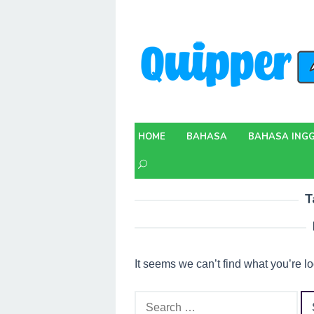
Skip
to
content
HOME
BAHASA
BAHASA INGG
T
It seems we can’t find what you’re l
Search