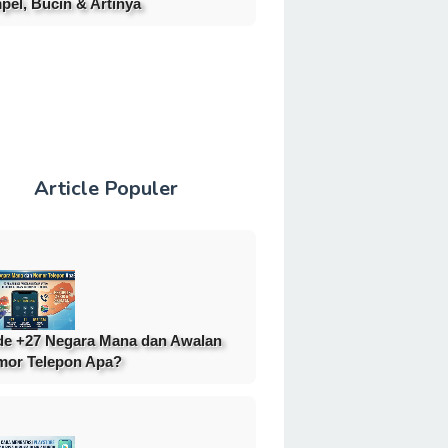
pel, Bucin & Artinya
Article Populer
e +27 Negara Mana dan Awalan
or Telepon Apa?