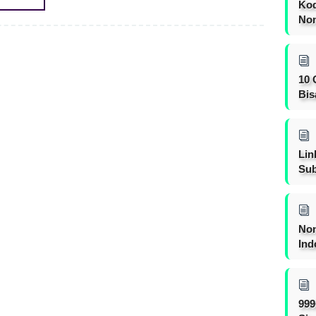
Kod
Nom
10 
Bis
Lin
Sub
Non
Ind
999