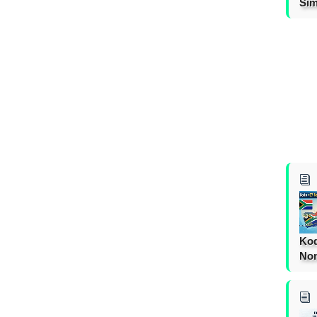
Sim
Kod
Nom