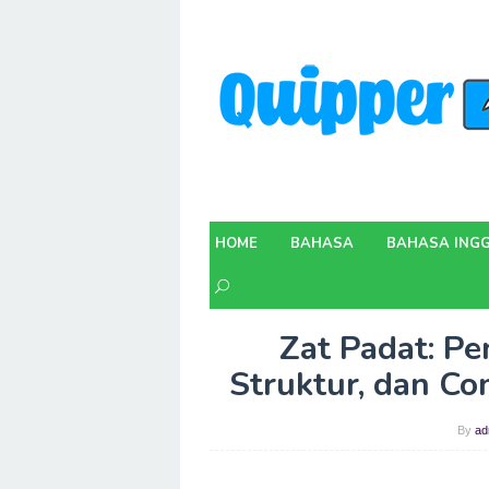
Skip
to
content
HOME
BAHASA
BAHASA INGG
Zat Padat: Pen
Struktur, dan C
By
ad