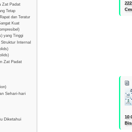
222
ma Zat Padat
Cew
ang Tetap
Rapat dan Teratur
 Sangat Kuat
ompresibel)
s) yang Tinggi
Struktur Internal
olids)
lids)
n Zat Padat
ion)
n Sehari-hari
10 
lu Diketahui
Bis