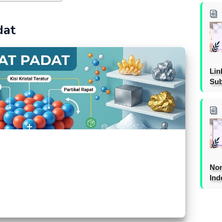
dat
Lin
Sub
Non
Ind