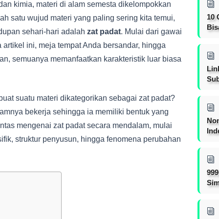
 dan kimia, materi di alam semesta dikelompokkan
10 
 satu wujud materi yang paling sering kita temui,
Bis
dupan sehari-hari adalah
zat padat
. Mulai dari gawai
rtikel ini, meja tempat Anda bersandar, hingga
an, semuanya memanfaatkan karakteristik luar biasa
Lin
Sub
t suatu materi dikategorikan sebagai zat padat?
amnya bekerja sehingga ia memiliki bentuk yang
Non
untas mengenai zat padat secara mendalam, mulai
Ind
pesifik, struktur penyusun, hingga fenomena perubahan
999
Sim