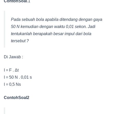
ContohSoal
.1
Pada sebuah bola apabila ditendang dengan gaya
50 N kemudian dengan waktu 0,01 sekon. Jadi
tentukanlah berapakah besar impul dari bola
tersebut ?
Di Jawab :
I = F . Δt
I = 50 N . 0,01 s
I = 0,5 Ns
ContohSoal2