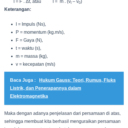
I = F . Δt, atau I = m . (v
– v
)
t
0
Keterangan:
I = Impuls (Ns),
P = momentum (kg.m/s),
F = Gaya (N),
t = waktu (s),
m = massa (kg),
v = kecepatan (m/s)
Baca Juga :
Hukum Gauss: Teori, Rumus, Fluks
Listrik, dan Penerapannya dalam
Elektromagnetika
Maka dengan adanya penjelasan dari persamaan di atas,
sehingga membuat kita berhasil menguraikan persamaan