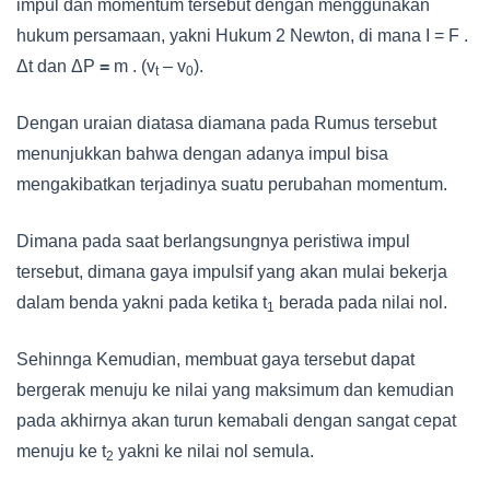
impul dan momentum tersebut dengan menggunakan
hukum persamaan, yakni Hukum 2 Newton, di mana I = F .
Δt dan ΔP
=
m . (v
– v
).
t
0
Dengan uraian diatasa diamana pada Rumus tersebut
menunjukkan bahwa dengan adanya impul bisa
mengakibatkan terjadinya suatu perubahan momentum.
Dimana pada saat berlangsungnya peristiwa impul
tersebut, dimana gaya impulsif yang akan mulai bekerja
dalam benda yakni pada ketika t
berada pada nilai nol.
1
Sehinnga Kemudian, membuat gaya tersebut dapat
bergerak menuju ke nilai yang maksimum dan kemudian
pada akhirnya akan turun kemabali dengan sangat cepat
menuju ke t
yakni ke nilai nol semula.
2