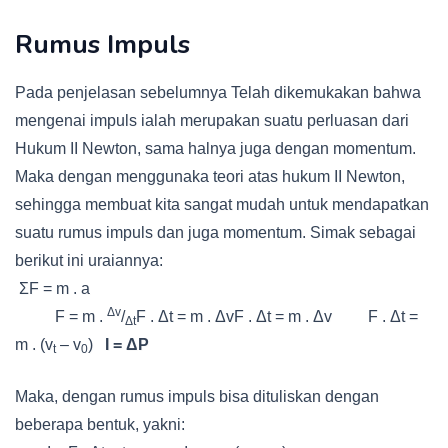
Rumus Impuls
Pada penjelasan sebelumnya Telah dikemukakan bahwa
mengenai impuls ialah merupakan suatu perluasan dari
Hukum II Newton, sama halnya juga dengan momentum.
Maka dengan menggunaka teori atas hukum II Newton,
sehingga membuat kita sangat mudah untuk mendapatkan
suatu rumus impuls dan juga momentum. Simak sebagai
berikut ini uraiannya:
ΣF = m . a
Δv
F = m .
/
F . Δt = m . ΔvF . Δt = m . Δv F . Δt =
Δt
m . (v
– v
)
I = ΔP
t
0
Maka, dengan rumus impuls bisa dituliskan dengan
beberapa bentuk, yakni: