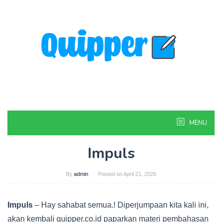
Skip
to
content
MENU
Impuls
By
admin
Posted on
April 21, 2026
Impuls
– Hay sahabat semua.! Diperjumpaan kita kali ini,
akan kembali quipper.co.id paparkan materi pembahasan