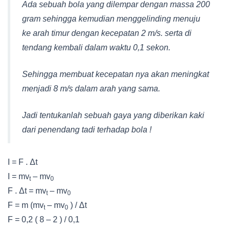
Ada sebuah bola yang dilempar dengan massa 200
gram sehingga kemudian menggelinding menuju
ke arah timur dengan kecepatan 2 m/s. serta di
tendang kembali dalam waktu 0,1 sekon.
Sehingga membuat kecepatan nya akan meningkat
menjadi 8 m/s dalam arah yang sama.
Jadi tentukanlah sebuah gaya yang diberikan kaki
dari penendang tadi terhadap bola !
I = F . Δt
I = mv
– mv
t
0
F . Δt = mv
– mv
t
0
F = m (mv
– mv
) / Δt
t
0
F = 0,2 ( 8 – 2 ) / 0,1