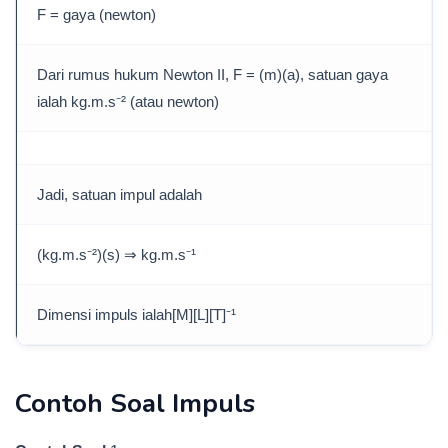
F = gaya (newton)
Dari rumus hukum Newton II, F = (m)(a), satuan gaya
ialah kg.m.s⁻² (atau newton)
Jadi, satuan impul adalah
(kg.m.s⁻²)(s) ⇒ kg.m.s⁻¹
Dimensi impuls ialah[M][L][T]⁻¹
Contoh Soal Impuls