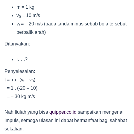
m = 1 kg
v
= 10 m/s
0
v
= – 20 m/s (pada tanda minus sebab bola tersebut
t
berbalik arah)
Ditanyakan:
I…..?
Penyelesaian:
I = m . (v
– v
)
t
0
= 1 . (-20 – 10)
= – 30 kg.m/s
Nah Itulah yang bisa
quipper.co.id
sampaikan mengenai
impuls, semoga ulasan ini dapat bermanfaat bagi sahabat
sekalian.